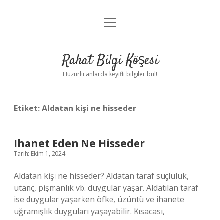
menüyü
Anasayfa
aç
Gizlilik Politikası
Rahat Bilgi Köşesi
Yasal Uyarı
Huzurlu anlarda keyifli bilgiler bul!
Hakkımızda
Etiket:
Aldatan kişi ne hisseder
Ihanet Eden Ne Hisseder
Tarih: Ekim 1, 2024
Aldatan kişi ne hisseder? Aldatan taraf suçluluk,
utanç, pişmanlık vb. duygular yaşar. Aldatılan taraf
ise duygular yaşarken öfke, üzüntü ve ihanete
uğramışlık duyguları yaşayabilir. Kısacası,