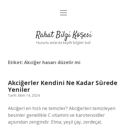
menüyü
Anasayfa
aç
Gizlilik Politikası
Rahat Bilgi Köşesi
Yasal Uyarı
Huzurlu anlarda keyifli bilgiler bul!
Hakkımızda
Etiket:
Akciğer hasarı düzelir mi
Akciğerler Kendini Ne Kadar Sürede
Yeniler
Tarih: Ekim 14, 2024
Akciğeri en hızlı ne temizler? Akciğerleri temizleyen
besinler genellikle C vitamini ve karotenoidler
açısından zengindir. Elma, yeşil çay, zerdeçal,