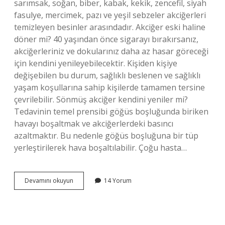
sarımsak, soğan, biber, kabak, kekik, zencefil, siyah
fasulye, mercimek, pazı ve yeşil sebzeler akciğerleri
temizleyen besinler arasındadır. Akciğer eski haline
döner mi? 40 yaşından önce sigarayı bırakırsanız,
akciğerleriniz ve dokularınız daha az hasar göreceği
için kendini yenileyebilecektir. Kişiden kişiye
değişebilen bu durum, sağlıklı beslenen ve sağlıklı
yaşam koşullarına sahip kişilerde tamamen tersine
çevrilebilir. Sönmüş akciğer kendini yeniler mi?
Tedavinin temel prensibi göğüs boşluğunda biriken
havayı boşaltmak ve akciğerlerdeki basıncı
azaltmaktır. Bu nedenle göğüs boşluğuna bir tüp
yerleştirilerek hava boşaltılabilir. Çoğu hasta…
Akciğerler
Devamını okuyun
14 Yorum
Kendini
Ne
Kadar
Sürede