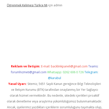
Öğrenmek Kelimesi Türkçe Mi
için
admin
r yeni giriş
Reklam ve İletişim:
E-mail:
backlinkpaneli@gmail.com
Teams:
forumhizmeti@gmail.com
Whatsapp: 0262 606 0 726
Telegram:
@karabul
Yasal Uyarı:
Sitemiz, 5651 Sayılı Kanun gereğince Bilgi Teknolojileri
ve İletişim Kurumu (BTK) tarafından onaylanmış bir Yer Sağlayıcı
olarak hizmet vermektedir. Bu nedenle, sitedeki içerikleri proaktif
olarak denetleme veya araştırma yükümlülüğümüz bulunmamaktadır.
Ancak, üyelerimiz yazdıkları içeriklerin sorumluluğunu taşımakta olup,