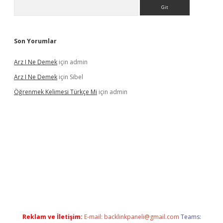
Arama
Son Yorumlar
Arz I Ne Demek
için
admin
Arz I Ne Demek
için
Sibel
Öğrenmek Kelimesi Türkçe Mi
için
admin
 yeni giriş
Reklam ve İletişim:
E-mail:
backlinkpaneli@gmail.com
Teams: