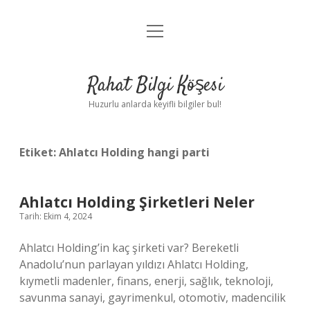
menüyü
Anasayfa
aç
Gizlilik Politikası
Rahat Bilgi Köşesi
Yasal Uyarı
Huzurlu anlarda keyifli bilgiler bul!
Hakkımızda
Etiket:
Ahlatcı Holding hangi parti
Ahlatcı Holding Şirketleri Neler
Tarih: Ekim 4, 2024
Ahlatcı Holding’in kaç şirketi var? Bereketli
Anadolu’nun parlayan yıldızı Ahlatcı Holding,
kıymetli madenler, finans, enerji, sağlık, teknoloji,
savunma sanayi, gayrimenkul, otomotiv, madencilik