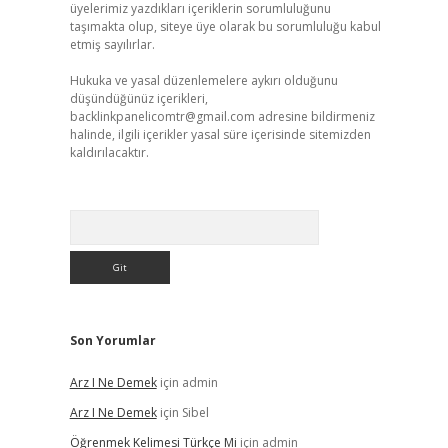
üyelerimiz yazdıkları içeriklerin sorumluluğunu
taşımakta olup, siteye üye olarak bu sorumluluğu kabul
etmiş sayılırlar.
Hukuka ve yasal düzenlemelere aykırı olduğunu
düşündüğünüz içerikleri,
backlinkpanelicomtr@gmail.com
adresine bildirmeniz
halinde, ilgili içerikler yasal süre içerisinde sitemizden
kaldırılacaktır.
Arama
Son Yorumlar
Arz I Ne Demek
için
admin
Arz I Ne Demek
için
Sibel
Öğrenmek Kelimesi Türkçe Mi
için
admin