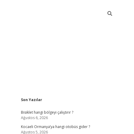
Sidebar
Son Yazılar
ilbet casino
betexper yeni gir
Bisiklet hangi bölgeyi çalıştırır ?
Ağustos 6, 2026
Kocaeli Ormanya’ya hangi otobüs gider ?
Ağustos 5, 2026