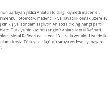
’nun parlayan yıldızı Ahlatcı Holding, kıymetli madenler,
ayrimenkul, otomotiv, madencilik ve havacılık olmak üzere 10
aşkın kişiye istihdam sağlıyor. Ahlatcı Holding hangi parti?
latçı Türkiye’nin kaçıncı zengini? Ahlatcı Metal Rafineri
latcı Metal Rafineri de listede 13. sırada yer aldı. Listede iki
toplam ciroyla Türkiye’de üçüncü sıraya yerleşmeyi başardı.
NG…