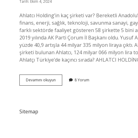
Tarih: Ekim 4, 2024
Ahlatcı Holding’in kaç şirketi var? Bereketli Anadolu
finans, enerji, sağlık, teknoloji, savunma sanayi, g
farklı sektörde faaliyet gösteren 58 şirkette 5 bini 
2019 yılında AK Parti Çorum İl Başkanı oldu. Yusuf Ah
yüzde 40,9 artışla 44 milyar 335 milyon liraya çıktı. Ah
şirketi bulunan Ahlatcı, 124 milyar 066 milyon lira 
Ahlatçı Türkiye’de kaçıncı sırada? AHLATCI HOLDİ
Ahlatcı
Devamını okuyun
8 Yorum
Holding
Şirketleri
Neler
Sitemap