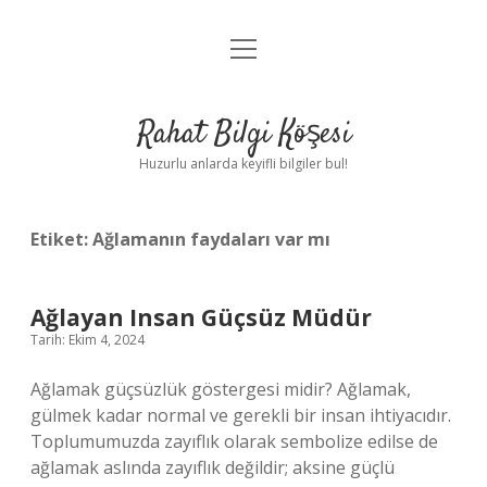
menüyü
Anasayfa
aç
Gizlilik Politikası
Rahat Bilgi Köşesi
Yasal Uyarı
Huzurlu anlarda keyifli bilgiler bul!
Hakkımızda
Etiket:
Ağlamanın faydaları var mı
Ağlayan Insan Güçsüz Müdür
Tarih: Ekim 4, 2024
Ağlamak güçsüzlük göstergesi midir? Ağlamak,
gülmek kadar normal ve gerekli bir insan ihtiyacıdır.
Toplumumuzda zayıflık olarak sembolize edilse de
ağlamak aslında zayıflık değildir; aksine güçlü