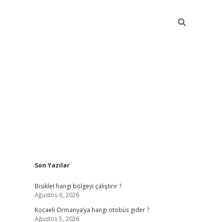
Sidebar
Son Yazılar
ilbet casino
betexper yeni gir
Bisiklet hangi bölgeyi çalıştırır ?
Ağustos 6, 2026
Kocaeli Ormanya’ya hangi otobüs gider ?
Ağustos 5, 2026