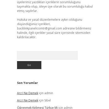
üyelerimiz yazdıkları içeriklerin sorumluluğunu
taşımakta olup, siteye üye olarak bu sorumluluğu kabul
etmiş sayılırlar.
Hukuka ve yasal düzenlemelere aykırı olduğunu
düşündüğünüz içerikleri,
backlinkpanelicomtr@gmail.com
adresine bildirmeniz
halinde, ilgili içerikler yasal süre içerisinde sitemizden
kaldırılacaktır.
Arama
Son Yorumlar
Arz I Ne Demek
için
admin
Arz I Ne Demek
için
Sibel
Öğrenmek Kelimesi Türkçe Mi
için
admin