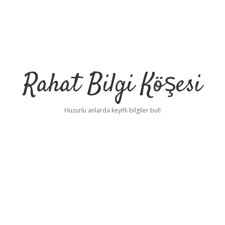
Rahat Bilgi Köşesi
Huzurlu anlarda keyifli bilgiler bul!