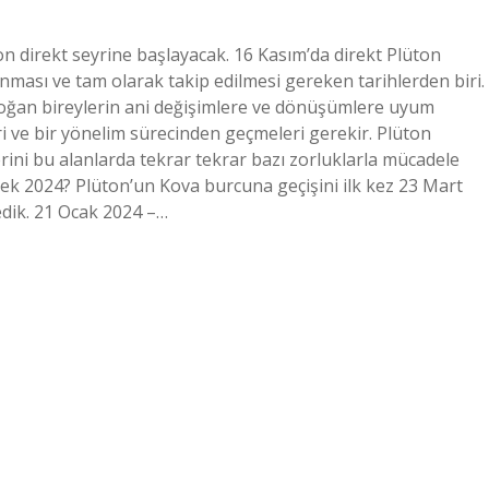
n direkt seyrine başlayacak. 16 Kasım’da direkt Plüton
nması ve tam olarak takip edilmesi gereken tarihlerden biri.
oğan bireylerin ani değişimlere ve dönüşümlere uyum
ri ve bir yönelim sürecinden geçmeleri gerekir. Plüton
rini bu alanlarda tekrar tekrar bazı zorluklarla mücadele
ek 2024? Plüton’un Kova burcuna geçişini ilk kez 23 Mart
edik. 21 Ocak 2024 –…