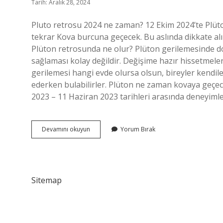
Tarih: Aralık 28, 2024
Pluto retrosu 2024 ne zaman? 12 Ekim 2024’te Plüto
tekrar Kova burcuna geçecek. Bu aslında dikkate alı
Plüton retrosunda ne olur? Plüton gerilemesinde d
sağlaması kolay değildir. Değişime hazır hissetmele
gerilemesi hangi evde olursa olsun, bireyler kendile
ederken bulabilirler. Plüton ne zaman kovaya geçec
2023 – 11 Haziran 2023 tarihleri ​​arasında deneyiml
Plüto
Devamını okuyun
Yorum Bırak
Retrosu
Ne
Zaman
Sitemap