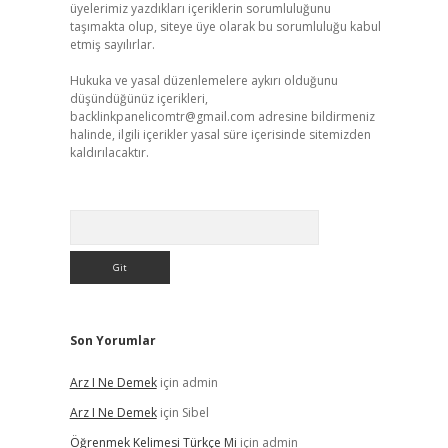
üyelerimiz yazdıkları içeriklerin sorumluluğunu
taşımakta olup, siteye üye olarak bu sorumluluğu kabul
etmiş sayılırlar.
Hukuka ve yasal düzenlemelere aykırı olduğunu
düşündüğünüz içerikleri,
backlinkpanelicomtr@gmail.com
adresine bildirmeniz
halinde, ilgili içerikler yasal süre içerisinde sitemizden
kaldırılacaktır.
Arama
Son Yorumlar
Arz I Ne Demek
için
admin
Arz I Ne Demek
için
Sibel
Öğrenmek Kelimesi Türkçe Mi
için
admin