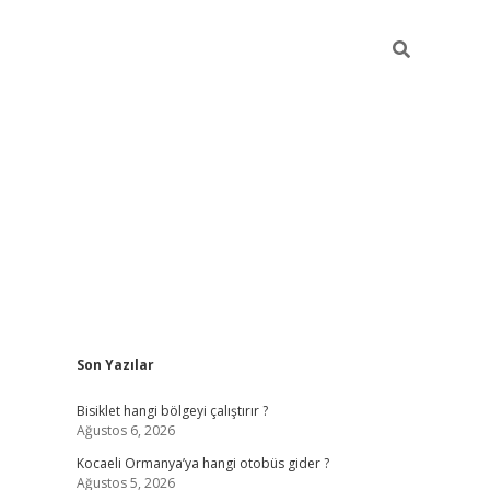
Sidebar
Son Yazılar
ilbet casino
betexper yeni gi
Bisiklet hangi bölgeyi çalıştırır ?
Ağustos 6, 2026
Kocaeli Ormanya’ya hangi otobüs gider ?
Ağustos 5, 2026